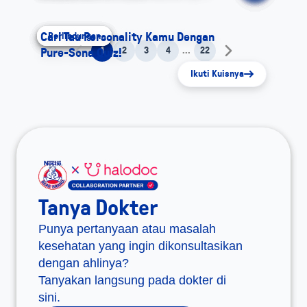
Cari Tau Personality Kamu Dengan
Perlindungan
Perlindungan
Perlindungan
Perlindungan
Perlindungan
Perlindungan
Video Tips
1
2
3
4
...
22
Pure-Sona Quiz!
Ikuti Kuisnya
Tanya Dokter
Punya pertanyaan atau masalah
kesehatan yang ingin dikonsultasikan
dengan ahlinya?
Tanyakan langsung pada dokter di
sini.