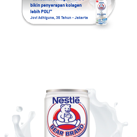
bikin penyerapan kolagen
“Aku 
lebih POL!”
Colla
Jovi Adhiguna, 35 Tahun - Jakarta
Namira