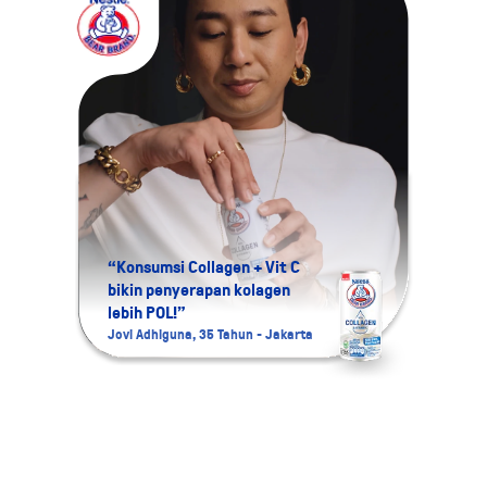
“Konsumsi Collagen + Vit C
bikin penyerapan kolagen
“Aku 
lebih POL!”
Colla
Jovi Adhiguna, 35 Tahun - Jakarta
Namira