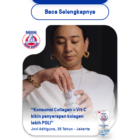
Baca Selengkapnya
“Konsumsi Collagen + Vit C
bikin penyerapan kolagen
“Aku 
lebih POL!”
Colla
Jovi Adhiguna, 35 Tahun - Jakarta
Namira