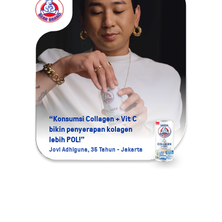
“Konsumsi Collagen + Vit C
bikin penyerapan kolagen
“Aku 
lebih POL!”
Colla
Jovi Adhiguna, 35 Tahun - Jakarta
Namira