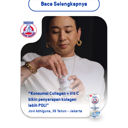
Baca Selengkapnya
“Konsumsi Collagen + Vit C
bikin penyerapan kolagen
“Aku 
lebih POL!”
Colla
Jovi Adhiguna, 35 Tahun - Jakarta
Namira