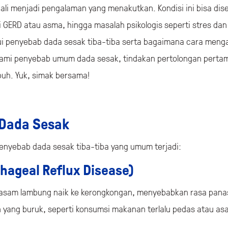
kali menjadi pengalaman yang menakutkan. Kondisi ini bisa dis
rti GERD atau asma, hingga masalah psikologis seperti stres da
ui penyebab dada sesak tiba-tiba serta bagaimana cara menga
hami penyebab umum dada sesak, tindakan pertolongan perta
uh. Yuk, simak bersama!
Dada Sesak
penyebab dada sesak tiba-tiba yang umum terjadi:
hageal Reflux Disease)
 asam lambung naik ke kerongkongan, menyebabkan rasa panas 
n yang buruk, seperti konsumsi makanan terlalu pedas atau as