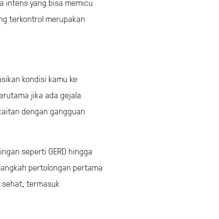
aga intens yang bisa memicu
ang terkontrol merupakan
asikan kondisi kamu ke
erutama jika ada gejala
erkaitan dengan gangguan
 ringan seperti GERD hingga
n langkah pertolongan pertama
p sehat, termasuk