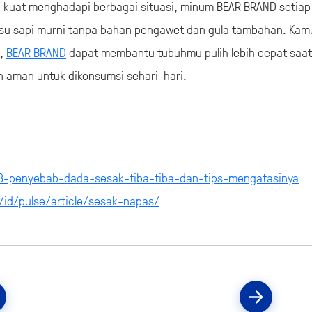
uat menghadapi berbagai situasi, minum BEAR BRAND setiap ha
 susu sapi murni tanpa bahan pengawet dan gula tambahan. Ka
t,
BEAR BRAND
dapat membantu tubuhmu pulih lebih cepat saa
an aman untuk dikonsumsi sehari-hari.
8-penyebab-dada-sesak-tiba-tiba-dan-tips-mengatasinya
d/id/pulse/article/sesak-napas/