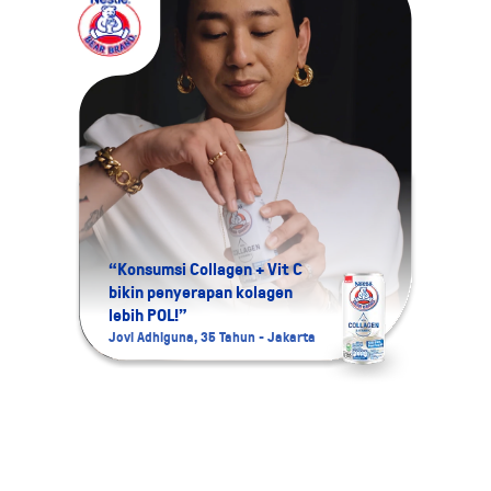
“Konsumsi Collagen + Vit C
bikin penyerapan kolagen
“Aku 
lebih POL!”
Colla
Jovi Adhiguna, 35 Tahun - Jakarta
Namira