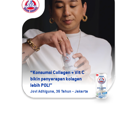
“Konsumsi Collagen + Vit C
bikin penyerapan kolagen
“Aku 
lebih POL!”
Colla
Jovi Adhiguna, 35 Tahun - Jakarta
Namira