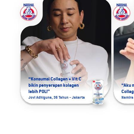
“Konsumsi Collagen + Vit C
bikin penyerapan kolagen
“Aku 
lebih POL!”
Collag
Jovi Adhiguna, 35 Tahun - Jakarta
Namira 