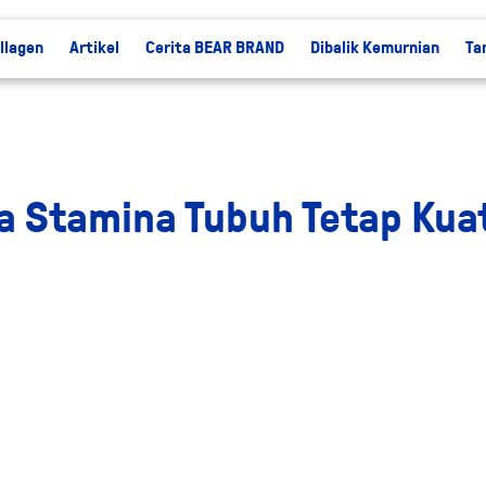
llagen
Artikel
Cerita BEAR BRAND
Dibalik Kemurnian
Ta
a Stamina Tubuh Tetap Kua