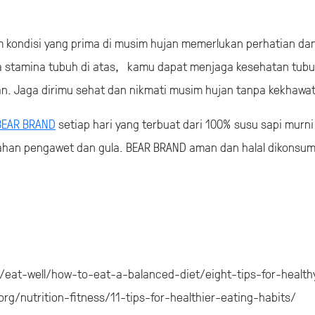
 kondisi yang prima di musim hujan memerlukan perhatian d
a stamina tubuh di atas, kamu dapat menjaga kesehatan tub
n. Jaga dirimu sehat dan nikmati musim hujan tanpa kekhawat
BEAR BRAND
setiap hari yang terbuat dari 100% susu sapi murni
ahan pengawet dan gula. BEAR BRAND aman dan halal dikonsumsi
l/eat-well/how-to-eat-a-balanced-diet/eight-tips-for-health
rg/nutrition-fitness/11-tips-for-healthier-eating-habits/