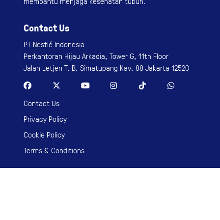
BEAR BRAND® adalah 100% susu sapi murni siap
konsumsi yang diolah melalui proses sterilisasi tanpa
penambahan bahan pengawet di dalamnya.
Kemurnian yang terkandung di dalamnya dapat
membantu menjaga kesehatan tubuh.
Contact Us
PT Nestlé Indonesia
Perkantoran Hijau Arkadia, Tower G, 11th Floor
Jalan Letjen T. B. Simatupang Kav. 88 Jakarta 12520
Contact Us
Privacy Policy
Cookie Policy