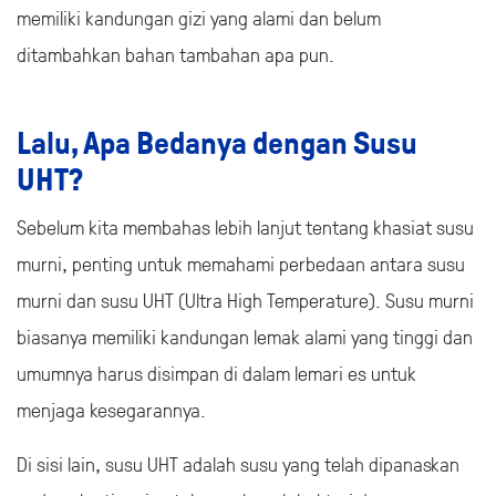
Susu murni merujuk pada susu segar yang dihasilkan
secara alami dari hewan seperti sapi, kambing, dan
domba. Proses produksi susu murni melibatkan
pengumpulan susu langsung dari hewan tersebut tanpa
melalui perlakuan atau modifikasi apapun. Susu murni
memiliki kandungan gizi yang alami dan belum
ditambahkan bahan tambahan apa pun.
Lalu, Apa Bedanya dengan Susu
UHT?
Sebelum kita membahas lebih lanjut tentang khasiat susu
murni, penting untuk memahami perbedaan antara susu
murni dan susu UHT (Ultra High Temperature). Susu murni