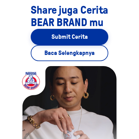
Makan Seimbang
Kesehatan dan kesejahteraan seseorang sangat tergantung pada asupan
nutrisi yang cukup dan seimbang....
Share juga Cerita
BEAR BRAND mu
Submit Cerita
Baca Selengkapnya