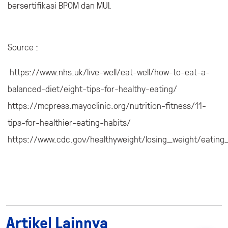
Setelah memahami khasiat susu murni untuk tubuh, yuk,
rutin konsumsi 1 kaleng
BEAR BRAND
setiap hari yang
terbuat dari 100% susu sapi murni yang melalui proses
sterilisasi tanpa tambahan bahan pengawet dan gula.
BEAR BRAND aman dan halal dikonsumsi karena telah
bersertifikasi BPOM dan MUI.
Source :
https://www.nhs.uk/live-well/eat-well/how-to-eat-a-
balanced-diet/eight-tips-for-healthy-eating/
https://mcpress.mayoclinic.org/nutrition-fitness/11-
tips-for-healthier-eating-habits/
https://www.cdc.gov/healthyweight/losing_weight/eating