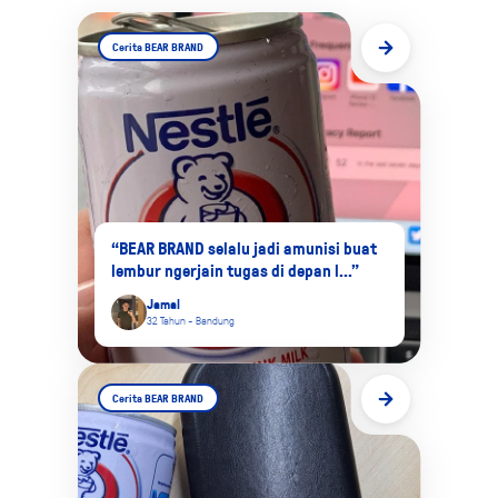
Cerita BEAR BRAND
“BEAR BRAND selalu jadi amunisi buat
lembur ngerjain tugas di depan l...”
Jamal
32 Tahun - Bandung
Cerita BEAR BRAND